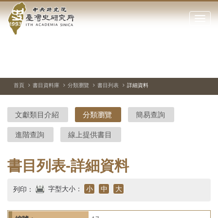
中
跳
到
點
央
主
擊
要
開
研
內
啟
容
或
究
切
上
下
主
區
換
一
一
圖
關
暫
張
張
連
塊
閉
停、
圖
圖
結
院-
播
片
片
首頁
書目資料庫
分類瀏覽
書目列表
詳細資料
網
放
站
臺
主
文獻類目介紹
分類瀏覽
簡易查詢
要
灣
選
進階查詢
線上提供書目
單
史
研
書目列表-詳細資料
究
字型大小：
小
中
大
列印：
所-