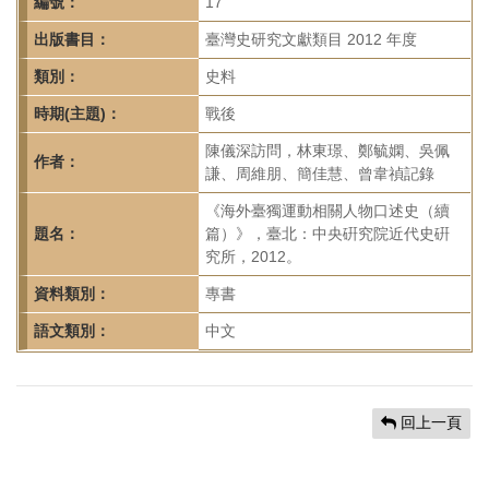
首
編號：
17
頁
出版書目：
臺灣史研究文獻類目 2012 年度
類別：
史料
時期(主題)：
戰後
陳儀深訪問，林東璟、鄭毓嫻、吳佩
作者：
謙、周維朋、簡佳慧、曾韋禎記錄
《海外臺獨運動相關人物口述史（續
題名：
篇）》，臺北：中央硏究院近代史硏
究所，2012。
資料類別：
專書
語文類別：
中文
回上一頁