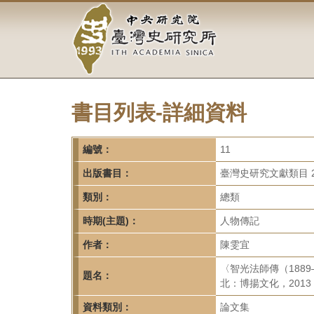
中
跳
到
央
主
要
研
內
容
究
區
塊
書目列表-詳細資料
院-
臺
編號：
11
灣
出版書目：
臺灣史研究文獻類目 2
類別：
總類
史
時期(主題)：
人物傳記
研
作者：
陳雯宜
究
〈智光法師傳（188
題名：
所-
北：博揚文化，2013，
資料類別：
論文集