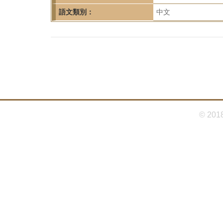
首
語文類別：
中文
頁
© 201