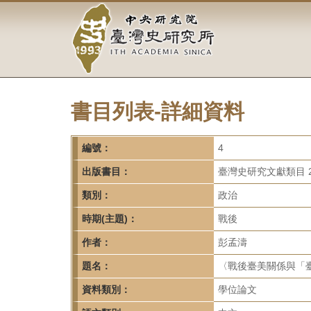
中
跳
到
央
主
要
研
內
容
究
區
塊
書目列表-詳細資料
院-
臺
編號：
4
灣
出版書目：
臺灣史研究文獻類目 2
類別：
政治
史
時期(主題)：
戰後
研
作者：
彭孟濤
究
題名：
〈戰後臺美關係與「臺
所-
資料類別：
學位論文