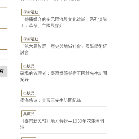
學術活動
「傳播媒介的多元匯流與文化鑲嵌」系列演講
Ⅰ：革命、亡國與媒介
學術活動
「第六屆族群、歷史與地域社會」國際學術研
討會
出版品
頁
礦場的管理者：臺灣煤礦耆宿王國雄先生訪問
紀錄
出版品
學海悠遊：黃富三先生訪問紀錄
典藏品
《臺灣新民報》地方特輯—1939年花蓮港開
港