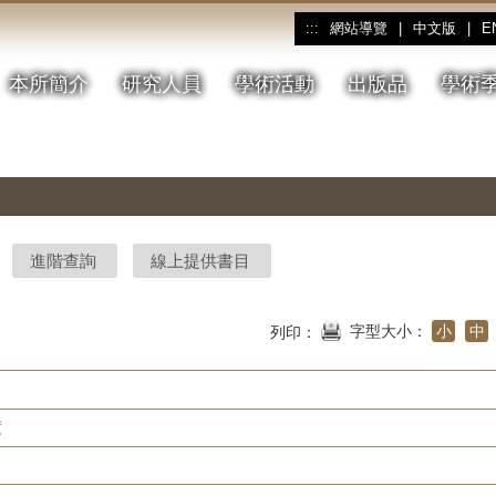
網站導覽
|
中文版
|
E
:::
本所簡介
研究人員
學術活動
出版品
學術
進階查詢
線上提供書目
字型大小：
小
中
列印：
度