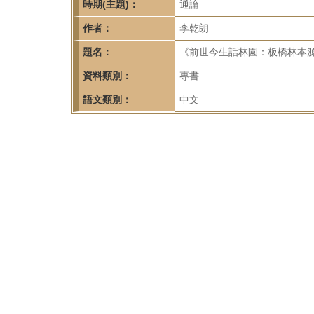
首
時期(主題)：
通論
頁
作者：
李乾朗
題名：
《前世今生話林園：板橋林本
資料類別：
專書
語文類別：
中文