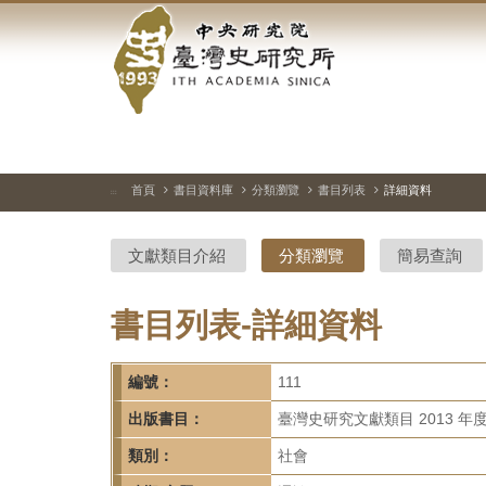
中
跳
到
央
主
要
研
內
容
究
區
塊
院-
首頁
書目資料庫
分類瀏覽
書目列表
詳細資料
:::
臺
文獻類目介紹
分類瀏覽
簡易查詢
灣
史
書目列表-詳細資料
研
編號：
111
究
出版書目：
臺灣史研究文獻類目 2013 年
所-
類別：
社會