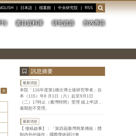
NGLISH
|
日本語
|
檔案館
|
中央研究院
|
RSS
開
啟
或
季刊
書目資料庫
研究資源
所內專區
收
合
搜
切
上
下
主
換
一
一
圖
尋
暫
張
張
連
停、
圖
圖
結
欄
播
片
片
位
放
:::
訊息摘要
最新消息
本院「116年度第1梯次博士後研究學者」自
大
本（115）年8 月1日（六）起至9月1日
（二）17時止（臺灣時間）受理 線上申請，
逾期恕不受理。
最新消息
【 徵稿啟事】：「第四屆臺灣商業傳統：體
制內外的操作」國際學術研討會