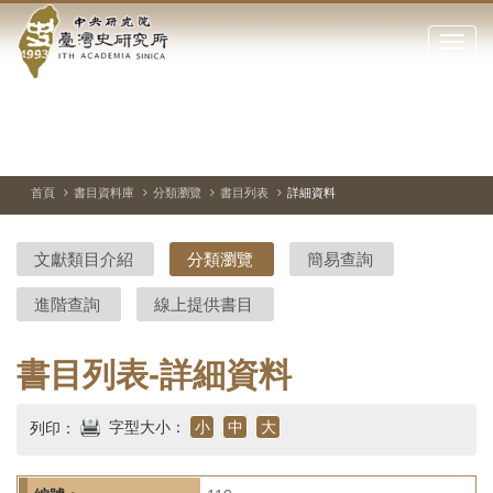
中
跳
到
點
央
主
擊
要
開
研
內
啟
容
或
究
切
上
下
主
區
換
一
一
圖
關
暫
張
張
連
塊
閉
停、
圖
圖
結
院-
播
片
片
首頁
書目資料庫
分類瀏覽
書目列表
詳細資料
網
放
站
臺
主
文獻類目介紹
分類瀏覽
簡易查詢
要
灣
選
進階查詢
線上提供書目
單
史
研
書目列表-詳細資料
究
字型大小：
小
中
大
列印：
所-