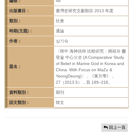
首
編號：
48
頁
出版書目：
臺灣史研究文獻類目 2013 年度
類別：
社會
時期(主題)：
通論
作者：
상기숙
〈韓中 海神信仰 比較硏究：媽祖와 靈
登을 中心으로 (A Comparative Study
of Belief in Marine God in Korea and
題名：
China: With Focus on MaZu &
YeongDeung)〉，《東方學》，
27（2013.5），頁 189–218。
資料類別：
期刊
語文類別：
韓文
回上一頁