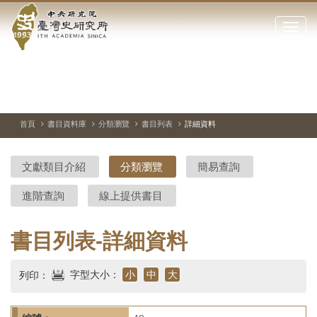
中
跳
到
點
央
主
擊
要
開
研
內
啟
容
或
究
切
上
下
主
區
換
一
一
圖
關
暫
張
張
連
塊
閉
停、
圖
圖
結
院-
播
片
片
首頁
書目資料庫
分類瀏覽
書目列表
詳細資料
網
放
站
臺
主
文獻類目介紹
分類瀏覽
簡易查詢
要
灣
選
進階查詢
線上提供書目
單
史
研
書目列表-詳細資料
究
字型大小：
小
中
大
列印：
所-