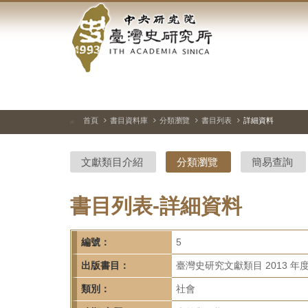
中
跳
到
央
主
要
研
內
容
究
區
塊
院-
首頁
書目資料庫
分類瀏覽
書目列表
詳細資料
:::
臺
文獻類目介紹
分類瀏覽
簡易查詢
灣
史
書目列表-詳細資料
研
編號：
5
究
出版書目：
臺灣史研究文獻類目 2013 年
所-
類別：
社會