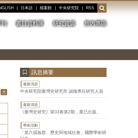
NGLISH
|
日本語
|
檔案館
|
中央研究院
|
RSS
開
啟
或
季刊
書目資料庫
研究資源
所內專區
收
合
搜
切
上
下
主
換
一
一
圖
尋
暫
張
張
連
停、
圖
圖
結
欄
播
片
片
位
放
:::
訊息摘要
最新消息
中央研究院臺灣史研究所 誠徵專任研究人員
大
最新消息
《臺灣史研究》第33卷第2期，業已出版。
學術活動
「第六屆族群、歷史與地域社會」國際學術研