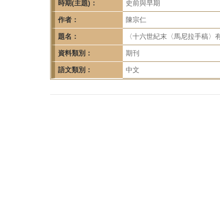
首
時期(主題)：
史前與早期
頁
作者：
陳宗仁
題名：
〈十六世紀末〈馬尼拉手稿〉
資料類別：
期刊
語文類別：
中文