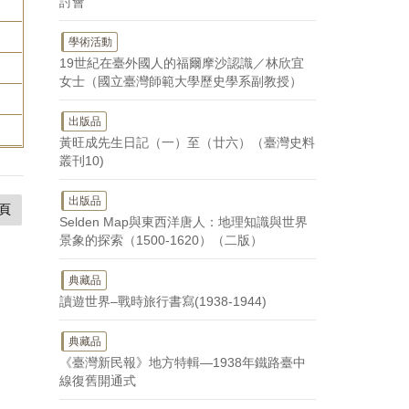
討會
學術活動
19世紀在臺外國人的福爾摩沙認識／林欣宜
女士（國立臺灣師範大學歷史學系副教授）
出版品
黃旺成先生日記（一）至（廿六）（臺灣史料
叢刊10)
出版品
頁
Selden Map與東西洋唐人：地理知識與世界
景象的探索（1500-1620）（二版）
典藏品
讀遊世界–戰時旅行書寫(1938-1944)
典藏品
《臺灣新民報》地方特輯—1938年鐵路臺中
線復舊開通式