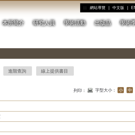
網站導覽
|
中文版
|
E
:::
本所簡介
研究人員
學術活動
出版品
學術
進階查詢
線上提供書目
字型大小：
小
中
列印：
度