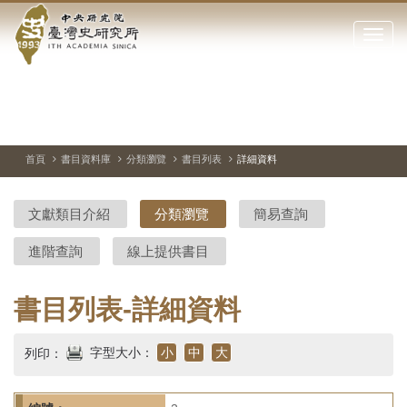
中
跳
到
點
央
主
擊
要
開
研
內
啟
容
或
究
切
上
下
主
區
換
一
一
圖
關
暫
張
張
連
塊
閉
停、
圖
圖
結
院-
播
片
片
首頁
書目資料庫
分類瀏覽
書目列表
詳細資料
網
放
站
臺
主
文獻類目介紹
分類瀏覽
簡易查詢
要
灣
選
進階查詢
線上提供書目
單
史
研
書目列表-詳細資料
究
字型大小：
小
中
大
列印：
所-