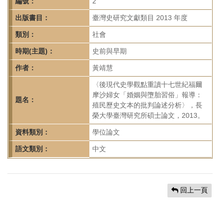
首
編號：
2
頁
出版書目：
臺灣史研究文獻類目 2013 年度
類別：
社會
時期(主題)：
史前與早期
作者：
黃靖慧
〈後現代史學觀點重讀十七世紀福爾
摩沙婦女「婚姻與墮胎習俗」報導：
題名：
殖民歷史文本的批判論述分析〉，長
榮大學臺灣研究所碩士論文，2013。
資料類別：
學位論文
語文類別：
中文
回上一頁