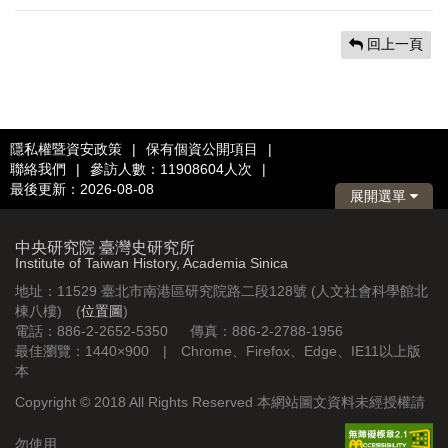
回上一頁
隱私權暨資安政策
|
保有個資公開項目
|
聯絡我們
|
參訪人數：11908604人次
|
最後更新：2026-08-08
展開選單
中央研究院 臺灣史研究所
Institute of Taiwan History, Academia Sinica
地址：11529 臺北市南港區研究院路二段128號 (人文社會科學館北
棟八樓) (
位置圖
)
電話：886-2-2652-5350 傳真：886-2-2788-1956
最佳瀏覽：1440×900 | Chrome、Firefox、Edge、IE11以上版
本
Copyright © 2018 All Rights Reserved 本網站圖文資料未經授權請
勿使用