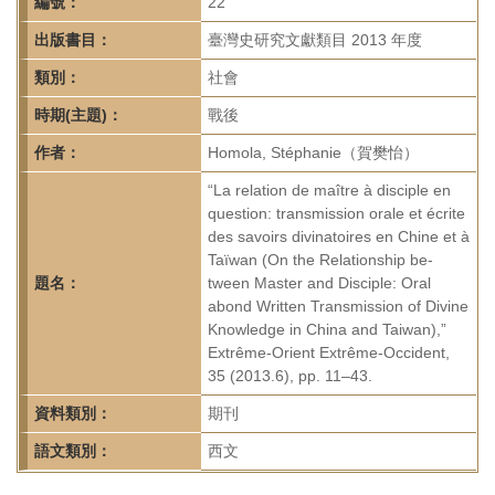
首
編號：
22
頁
出版書目：
臺灣史研究文獻類目 2013 年度
類別：
社會
時期(主題)：
戰後
作者：
Homola, Stéphanie（賀樊怡）
“La relation de maître à disciple en
question: transmission orale et écrite
des savoirs divinatoires en Chine et à
Taïwan (On the Relationship be-
題名：
tween Master and Disciple: Oral
abond Written Transmission of Divine
Knowledge in China and Taiwan),”
Extrême-Orient Extrême-Occident,
35 (2013.6), pp. 11–43.
資料類別：
期刊
語文類別：
西文