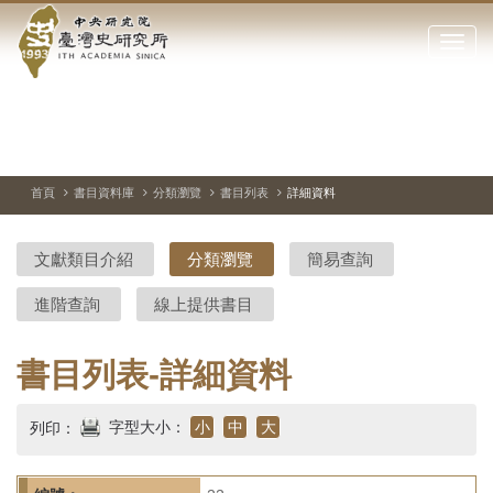
中
跳
到
點
央
主
擊
要
開
研
內
啟
容
或
究
切
上
下
主
區
換
一
一
圖
關
暫
張
張
連
塊
閉
停、
圖
圖
結
院-
播
片
片
首頁
書目資料庫
分類瀏覽
書目列表
詳細資料
網
放
站
臺
主
文獻類目介紹
分類瀏覽
簡易查詢
要
灣
選
進階查詢
線上提供書目
單
史
研
書目列表-詳細資料
究
字型大小：
小
中
大
列印：
所-