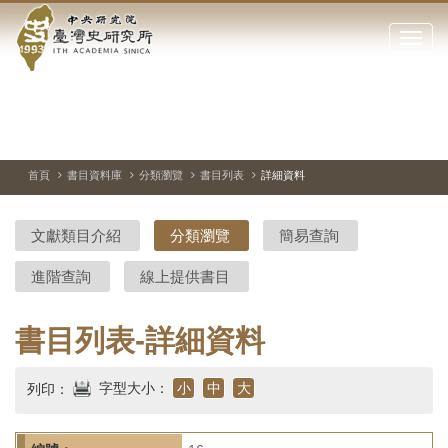
中
跳
到
點
央
主
擊
要
開
研
內
啟
容
或
究
切
上
下
主
區
換
一
一
圖
關
暫
張
張
連
塊
閉
停、
圖
圖
結
院-
播
片
片
首頁
書目資料庫
分類瀏覽
書目列表
詳細資料
網
放
站
臺
主
文獻類目介紹
分類瀏覽
簡易查詢
要
灣
選
進階查詢
線上提供書目
單
史
研
書目列表-詳細資料
究
字型大小：
小
中
大
列印：
所-