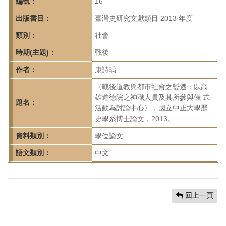
首
編號：
16
頁
出版書目：
臺灣史研究文獻類目 2013 年度
類別：
社會
時期(主題)：
戰後
作者：
康詩瑀
〈戰後道教與都市社會之變遷：以高
雄道德院之神職人員及其所參與儀 式
題名：
活動為討論中心〉，國立中正大學歷
史學系博士論文，2013。
資料類別：
學位論文
語文類別：
中文
回上一頁