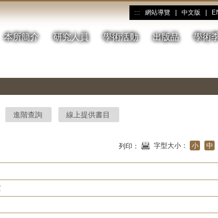
網站導覽
|
中文版
|
E
:::
本所簡介
研究人員
學術活動
出版品
學術
進階查詢
線上提供書目
字型大小：
小
中
列印：
度