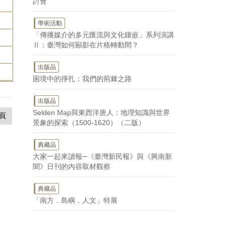
討會
學術活動
「傳播媒介的多元匯流與文化鑲嵌」系列演講
Ⅱ：臺灣如何顯影在片格轉動間？
出版品
困境中的掙扎：我們的荊棘之路
出版品
Selden Map與東西洋唐人：地理知識與世界
頁
景象的探索（1500-1620）（二版）
典藏品
大家一起來讀報─《臺灣新民報》與《興南新
聞》日刊的內容取材觀察
典藏品
「南方．島嶼．人文」特展