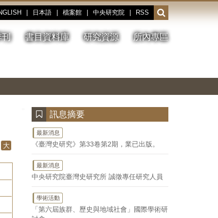
NGLISH
|
日本語
|
檔案館
|
中央研究院
|
RSS
開
啟
或
季刊
書目資料庫
研究資源
所內專區
收
合
搜
切
上
下
主
換
一
一
圖
尋
暫
張
張
連
停、
圖
圖
結
欄
播
片
片
位
放
:::
訊息摘要
最新消息
《臺灣史研究》第33卷第2期，業已出版。
大
最新消息
中央研究院臺灣史研究所 誠徵專任研究人員
學術活動
「第六屆族群、歷史與地域社會」國際學術研