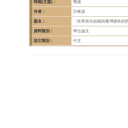
首
時期(主題)：
戰後
頁
作者：
許峰源
題名：
〈世界衛生組織與臺灣瘧疾的防治
資料類別：
學位論文
語文類別：
中文