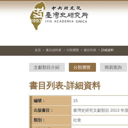
中
跳
到
央
主
要
研
內
容
究
區
塊
院-
首頁
書目資料庫
分類瀏覽
書目列表
詳細資料
:::
臺
文獻類目介紹
分類瀏覽
簡易查詢
灣
史
書目列表-詳細資料
研
編號：
15
究
出版書目：
臺灣史研究文獻類目 2013 年
所-
類別：
社會