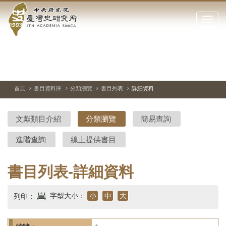
中
跳
到
點
央
主
擊
要
開
研
內
啟
容
或
究
切
上
下
主
區
換
一
一
圖
關
暫
張
張
連
塊
閉
停、
圖
圖
結
院-
播
片
片
首頁
書目資料庫
分類瀏覽
書目列表
詳細資料
網
放
站
臺
主
文獻類目介紹
分類瀏覽
簡易查詢
要
灣
選
進階查詢
線上提供書目
單
史
研
書目列表-詳細資料
究
字型大小：
小
中
大
列印：
所-