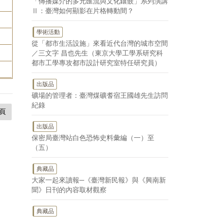
「傳播媒介的多元匯流與文化鑲嵌」系列演講
Ⅱ：臺灣如何顯影在片格轉動間？
學術活動
從「都市生活設施」來看近代台灣的城市空間
／三文字 昌也先生（東京大學工學系研究科
都市工學專攻都市設計研究室特任研究員）
出版品
礦場的管理者：臺灣煤礦耆宿王國雄先生訪問
紀錄
頁
出版品
保密局臺灣站白色恐怖史料彙編（一）至
（五）
典藏品
大家一起來讀報─《臺灣新民報》與《興南新
聞》日刊的內容取材觀察
典藏品