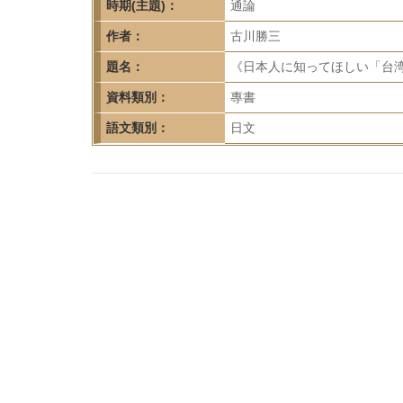
首
時期(主題)：
通論
頁
作者：
古川勝三
題名：
《日本人に知ってほしい「台湾
資料類別：
專書
語文類別：
日文