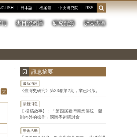
NGLISH
|
日本語
|
檔案館
|
中央研究院
|
RSS
開
啟
或
季刊
書目資料庫
研究資源
所內專區
收
合
搜
切
上
下
主
換
一
一
圖
尋
暫
張
張
連
停、
圖
圖
結
欄
播
片
片
位
放
:::
訊息摘要
最新消息
《臺灣史研究》第33卷第2期，業已出版。
大
最新消息
【 徵稿啟事】：「第四屆臺灣商業傳統：體
制內外的操作」國際學術研討會
學術活動