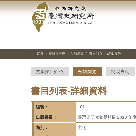
中
跳
到
央
主
要
研
內
容
究
區
塊
院-
首頁
書目資料庫
分類瀏覽
書目列表
詳細資料
:::
臺
文獻類目介紹
分類瀏覽
簡易查詢
灣
史
書目列表-詳細資料
研
編號：
101
究
出版書目：
臺灣史研究文獻類目 2013 年
所-
類別：
文化