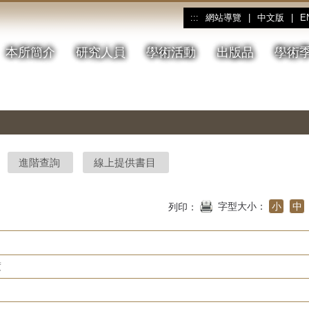
網站導覽
|
中文版
|
E
:::
本所簡介
研究人員
學術活動
出版品
學術
進階查詢
線上提供書目
字型大小：
小
中
列印：
度