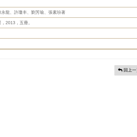
陳永龍、許瓊丰、劉芳瑜、張素玢著
，2013，五冊。
回上一