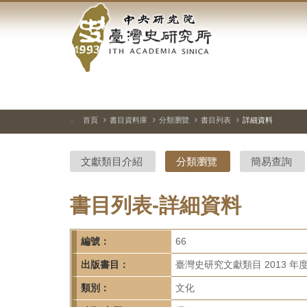
中
跳
到
央
主
要
研
內
容
究
區
塊
院-
首頁
書目資料庫
分類瀏覽
書目列表
詳細資料
:::
臺
文獻類目介紹
分類瀏覽
簡易查詢
灣
史
書目列表-詳細資料
研
編號：
66
究
出版書目：
臺灣史研究文獻類目 2013 年
所-
類別：
文化