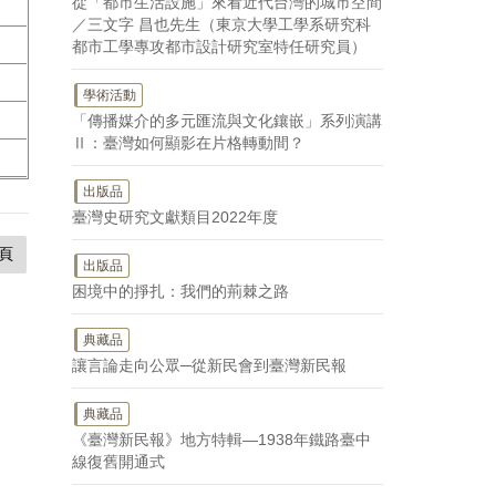
從「都市生活設施」來看近代台灣的城市空間
／三文字 昌也先生（東京大學工學系研究科
都市工學專攻都市設計研究室特任研究員）
學術活動
「傳播媒介的多元匯流與文化鑲嵌」系列演講
Ⅱ：臺灣如何顯影在片格轉動間？
出版品
臺灣史研究文獻類目2022年度
頁
出版品
困境中的掙扎：我們的荊棘之路
典藏品
讓言論走向公眾─從新民會到臺灣新民報
典藏品
《臺灣新民報》地方特輯—1938年鐵路臺中
線復舊開通式