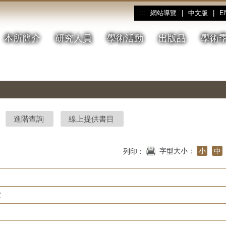
網站導覽
|
中文版
|
E
:::
本所簡介
研究人員
學術活動
出版品
學術
進階查詢
線上提供書目
字型大小：
小
中
列印：
度