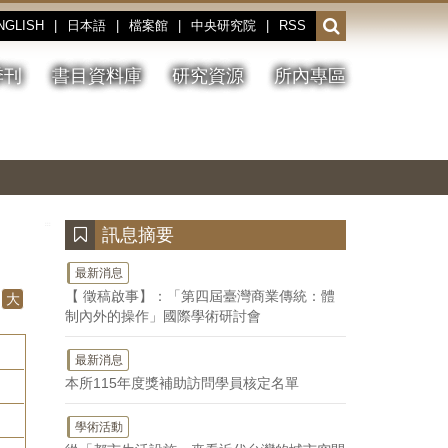
NGLISH
|
日本語
|
檔案館
|
中央研究院
|
RSS
開
啟
或
季刊
書目資料庫
研究資源
所內專區
收
合
搜
切
上
下
主
換
一
一
圖
尋
暫
張
張
連
停、
圖
圖
結
欄
播
片
片
位
放
:::
訊息摘要
最新消息
【 徵稿啟事】：「第四屆臺灣商業傳統：體
大
制內外的操作」國際學術研討會
最新消息
本所115年度獎補助訪問學員核定名單
學術活動