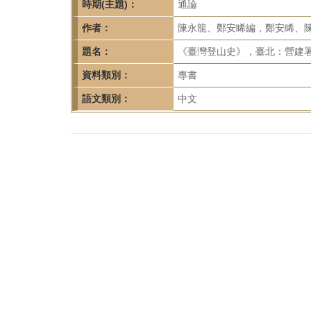
首
時期(主題)：
通論
頁
作者：
陳永龍、鄭安睎編，鄭安睎、
題名：
《臺灣登山史》，臺北：營建署
資料類別：
專書
語文類別：
中文