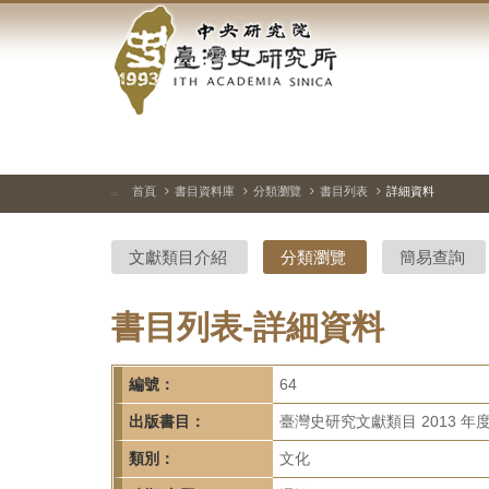
中
跳
到
央
主
要
研
內
容
究
區
塊
院-
首頁
書目資料庫
分類瀏覽
書目列表
詳細資料
:::
臺
文獻類目介紹
分類瀏覽
簡易查詢
灣
史
書目列表-詳細資料
研
編號：
64
究
出版書目：
臺灣史研究文獻類目 2013 年
所-
類別：
文化