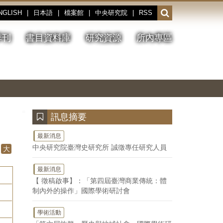
NGLISH
|
日本語
|
檔案館
|
中央研究院
|
RSS
開
啟
或
季刊
書目資料庫
研究資源
所內專區
收
合
搜
切
上
下
主
換
一
一
圖
尋
暫
張
張
連
停、
圖
圖
結
欄
播
片
片
位
放
:::
訊息摘要
最新消息
中央研究院臺灣史研究所 誠徵專任研究人員
大
最新消息
【 徵稿啟事】：「第四屆臺灣商業傳統：體
制內外的操作」國際學術研討會
學術活動