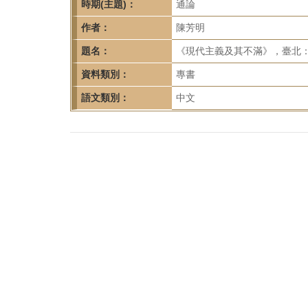
首
時期(主題)：
通論
頁
作者：
陳芳明
題名：
《現代主義及其不滿》，臺北：
資料類別：
專書
語文類別：
中文