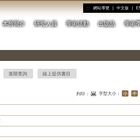
網站導覽
|
中文版
|
E
:::
本所簡介
研究人員
學術活動
出版品
學術
進階查詢
線上提供書目
字型大小：
小
中
列印：
度