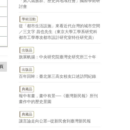
「第六屆族群、歷史與地域社會」國際學術研
討會
學術活動
從「都市生活設施」來看近代台灣的城市空間
／三文字 昌也先生（東京大學工學系研究科
都市工學專攻都市設計研究室特任研究員）
出版品
旗展帆揚：中央研究院臺灣史研究所三十年
頁
出版品
百年回眸：臺北第三高女校友口述訪問紀錄
典藏品
報中有畫，畫中有景──《臺灣新民報》所刊
畫作中的歷史景園
典藏品
讓言論走向公眾─從新民會到臺灣新民報