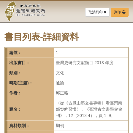
中
跳
到
取消列印
列印
央
主
要
研
內
容
書目列表-詳細資料
究
區
塊
院-
編號：
1
臺
出版書目：
臺灣史研究文獻類目 2013 年度
灣
類別：
文化
時期(主題)：
通論
史
作者：
邱正略
研
〈從《古鳳山縣文書專輯》看臺灣南
究
題名：
部契約習慣〉，《臺灣古文書學會會
刊》，12（2013.4），頁 1–9。
所-
資料類別：
期刊