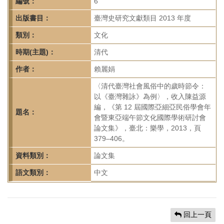
首
編號：
6
頁
出版書目：
臺灣史研究文獻類目 2013 年度
類別：
文化
時期(主題)：
清代
作者：
賴麗娟
〈清代臺灣社會風俗中的歲時節令：
以《臺灣雜詠》為例〉，收入陳益源
編，《第 12 屆國際亞細亞民俗學會年
題名：
會暨東亞端午節文化國際學術研討會
論文集》，臺北：樂學，2013，頁
379–406。
資料類別：
論文集
語文類別：
中文
回上一頁