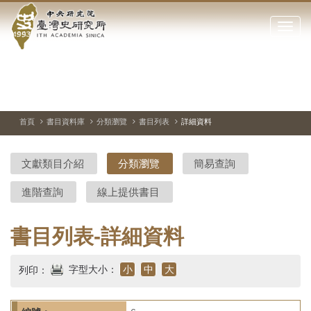
中
跳
到
點
央
主
擊
要
開
研
內
啟
容
或
究
切
上
下
主
區
換
一
一
圖
關
暫
張
張
連
塊
閉
停、
圖
圖
結
院-
播
片
片
首頁
書目資料庫
分類瀏覽
書目列表
詳細資料
網
放
站
臺
主
文獻類目介紹
分類瀏覽
簡易查詢
要
灣
選
進階查詢
線上提供書目
單
史
研
書目列表-詳細資料
究
字型大小：
小
中
大
列印：
所-