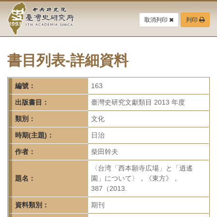
中
跳
到
取消列印
列印
央
主
要
研
內
容
書目列表-詳細資料
究
區
塊
院-
編號：
163
臺
出版書目：
臺灣史研究文獻類目 2013 年度
灣
類別：
文化
時期(主題)：
日治
史
作者：
柴田幹夫
研
〈台湾「西本願寺広場」と「逍遙
究
題名：
園」について〉，《東方》，
387（2013.
所-
資料類別：
期刊