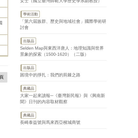
女士（國立臺灣師範大學歷史學系副教授）
學術活動
「第六屆族群、歷史與地域社會」國際學術研
國
討會
出版品
Selden Map與東西洋唐人：地理知識與世界
景象的探索（1500-1620）（二版）
出版品
困境中的掙扎：我們的荊棘之路
頁
典藏品
大家一起來讀報─《臺灣新民報》與《興南新
聞》日刊的內容取材觀察
典藏品
長崎泰益號與馬來西亞檳城商號