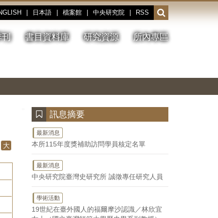
NGLISH
|
日本語
|
檔案館
|
中央研究院
|
RSS
開
啟
或
季刊
書目資料庫
研究資源
所內專區
收
合
搜
切
上
下
主
換
一
一
圖
尋
暫
張
張
連
停、
圖
圖
結
欄
播
片
片
位
放
:::
訊息摘要
最新消息
本所115年度獎補助訪問學員核定名單
大
最新消息
中央研究院臺灣史研究所 誠徵專任研究人員
學術活動
19世紀在臺外國人的福爾摩沙認識／林欣宜