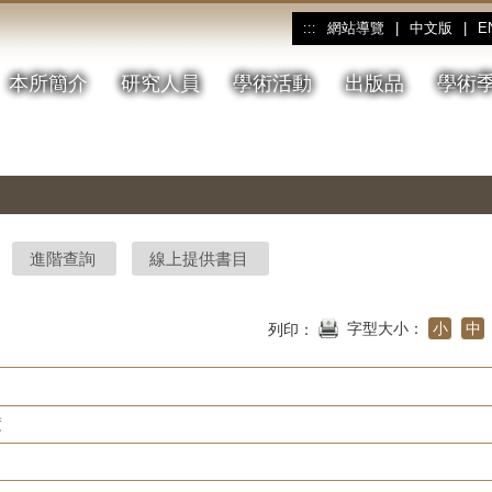
網站導覽
|
中文版
|
E
:::
本所簡介
研究人員
學術活動
出版品
學術
進階查詢
線上提供書目
字型大小：
小
中
列印：
度