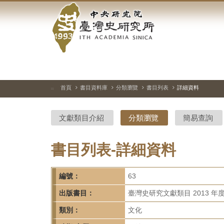
中
跳
到
央
主
要
研
內
容
究
區
塊
院-
首頁
書目資料庫
分類瀏覽
書目列表
詳細資料
:::
臺
文獻類目介紹
分類瀏覽
簡易查詢
灣
史
書目列表-詳細資料
研
編號：
63
究
出版書目：
臺灣史研究文獻類目 2013 年
所-
類別：
文化