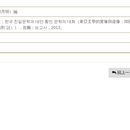
陳芳明）編
상：한국 친일문학과 대만 황민 문학의 대화（東亞文學的實像與虛像：韓
對 話）》，首爾：보고사，2013。
回上一