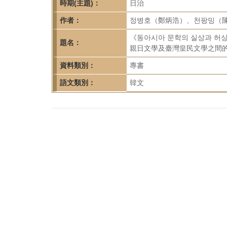
首
時期(主題)：
日治
頁
作者：
정병호（鄭炳浩）、천팡밍（
《동아시아 문학의 실상과 허
題名：
親日文學及臺灣皇民文學之間的
資料類別：
專書
語文類別：
韓文