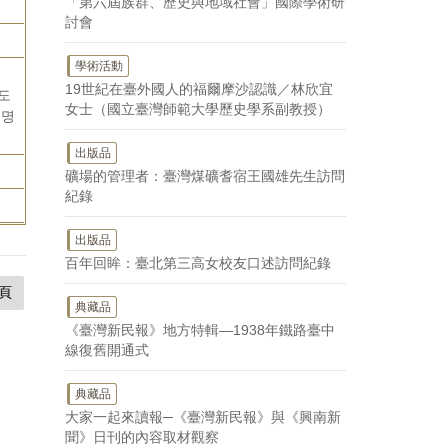
「第六屆族群、歷史與地域社會」國際學術研
討會
學術活動
19世紀在臺外國人的福爾摩沙認識／林欣宜
도
女士（國立臺灣師範大學歷史學系副教授）
소명
出版品
礦場的管理者：臺灣煤礦耆宿王國雄先生訪問
紀錄
出版品
百年回眸：臺北第三高女校友口述訪問紀錄
頁
典藏品
《臺灣新民報》地方特輯—1938年鐵路臺中
線復舊開通式
典藏品
大家一起來讀報─《臺灣新民報》與《興南新
聞》日刊的內容取材觀察