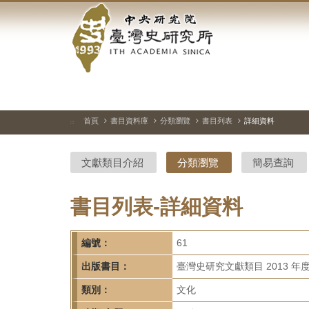
中
跳
到
央
主
要
研
內
容
究
區
塊
院-
首頁
書目資料庫
分類瀏覽
書目列表
詳細資料
:::
臺
文獻類目介紹
分類瀏覽
簡易查詢
灣
史
書目列表-詳細資料
研
編號：
61
究
出版書目：
臺灣史研究文獻類目 2013 年
所-
類別：
文化