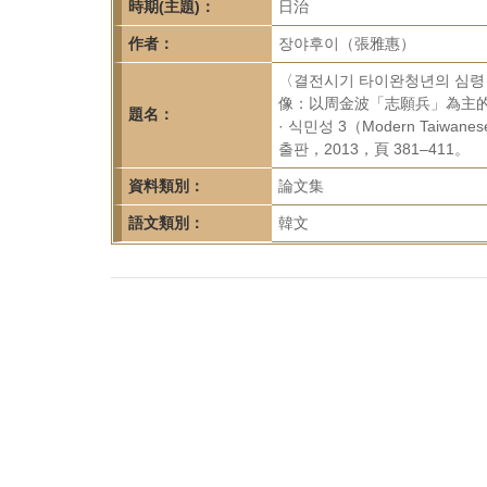
首
時期(主題)：
日治
頁
作者：
장야후이（張雅惠）
〈결전시기 타이완청년의 심
像：以周金波「志願兵」為主的
題名：
· 식민성 3（Modern Taiwanese
출판，2013，頁 381–411。
資料類別：
論文集
語文類別：
韓文