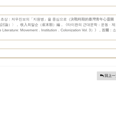
령 초상：저우진보의「지원병」을 중심으로（決戰時期的臺灣青年心靈圖
討論）〉， 收入최말순（崔末順）編，《타이완의 근대문학：운동 · 제
 Literature: Movement．Institution．Colonization Vol. 3）》，首爾：
回上一