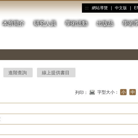
網站導覽
|
中文版
|
E
:::
本所簡介
研究人員
學術活動
出版品
學術
進階查詢
線上提供書目
字型大小：
小
中
列印：
度