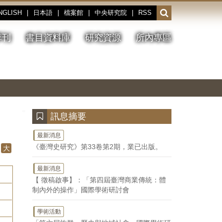
NGLISH
|
日本語
|
檔案館
|
中央研究院
|
RSS
開
啟
或
季刊
書目資料庫
研究資源
所內專區
收
合
搜
切
上
下
主
換
一
一
圖
尋
暫
張
張
連
停、
圖
圖
結
欄
播
片
片
位
放
:::
訊息摘要
最新消息
《臺灣史研究》第33卷第2期，業已出版。
大
最新消息
【 徵稿啟事】：「第四屆臺灣商業傳統：體
制內外的操作」國際學術研討會
學術活動