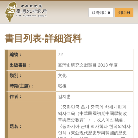
中
跳
到
取消列印
列印
央
主
要
研
內
容
書目列表-詳細資料
究
區
塊
院-
編號：
72
臺
出版書目：
臺灣史研究文獻類目 2013 年度
灣
類別：
文化
時期(主題)：
戰後
史
作者：
김지훈
研
〈중화민국 초기 중국의 학제개편과
究
역사교육（中華民國初期中國學制改
革與歷史教育）〉，收入이신철編，
所-
題名：
《동아시아 근대 역사학과 한국의역사
인식（東亞現代歷史學與韓國的歷史