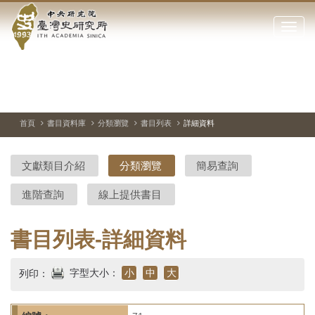
中
跳
到
點
央
主
擊
要
開
研
內
啟
容
或
究
切
上
下
主
區
換
一
一
圖
關
暫
張
張
連
塊
閉
停、
圖
圖
結
院-
播
片
片
首頁
書目資料庫
分類瀏覽
書目列表
詳細資料
網
放
站
臺
主
文獻類目介紹
分類瀏覽
簡易查詢
要
灣
選
進階查詢
線上提供書目
單
史
研
書目列表-詳細資料
究
字型大小：
小
中
大
列印：
所-