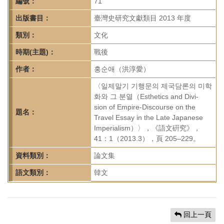
首
編號：
71
頁
出版書目：
臺灣史研究文獻類目 2013 年度
類別：
文化
時期(主題)：
戰後
作者：
홍순애（洪淳愛）
〈일제말기 기행문의 제국담론의 미학
화와 그 분열（Esthetics and Divi-
sion of Empire-Discourse on the
題名：
Travel Essay in the Late Japanese
Imperialism）〉，《語文硏究》，
41：1（2013.3），頁 205–229。
資料類別：
論文集
語文類別：
韓文
回上一頁