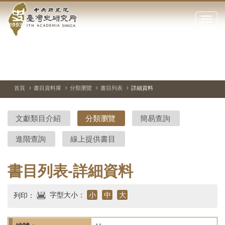
中
跳
到
點
央
主
擊
要
開
研
內
啟
容
或
究
切
上
下
主
區
換
一
一
圖
關
暫
張
張
連
塊
閉
停、
圖
圖
結
院-
播
片
片
首頁
書目資料庫
分類瀏覽
書目列表
詳細資料
網
放
站
臺
主
文獻類目介紹
分類瀏覽
簡易查詢
要
灣
選
進階查詢
線上提供書目
單
史
研
書目列表-詳細資料
究
字型大小：
小
中
大
列印：
所-