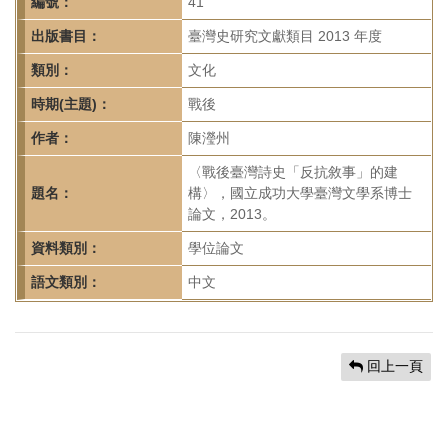
首
編號：
41
頁
出版書目：
臺灣史研究文獻類目 2013 年度
類別：
文化
時期(主題)：
戰後
作者：
陳瀅州
〈戰後臺灣詩史「反抗敘事」的建
題名：
構〉，國立成功大學臺灣文學系博士
論文，2013。
資料類別：
學位論文
語文類別：
中文
回上一頁