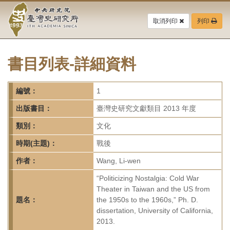
中
跳
到
取消列印
列印
央
主
要
研
內
容
書目列表-詳細資料
究
區
塊
院-
編號：
1
臺
出版書目：
臺灣史研究文獻類目 2013 年度
灣
類別：
文化
時期(主題)：
戰後
史
作者：
Wang, Li-wen
研
“Politicizing Nostalgia: Cold War
究
Theater in Taiwan and the US from
題名：
the 1950s to the 1960s,” Ph. D.
所-
dissertation, University of California,
2013.