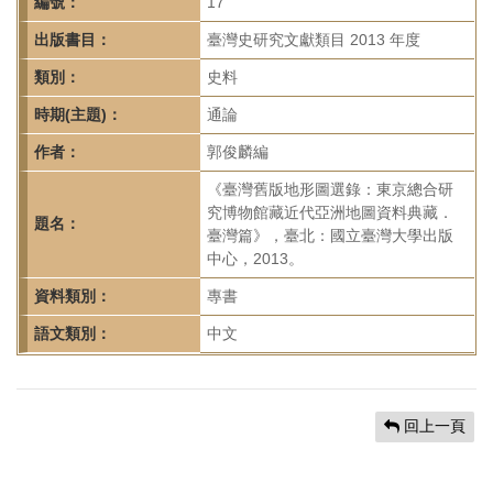
首
編號：
17
頁
出版書目：
臺灣史研究文獻類目 2013 年度
類別：
史料
時期(主題)：
通論
作者：
郭俊麟編
《臺灣舊版地形圖選錄：東京總合研
究博物館藏近代亞洲地圖資料典藏．
題名：
臺灣篇》，臺北：國立臺灣大學出版
中心，2013。
資料類別：
專書
語文類別：
中文
回上一頁