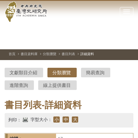
中
跳
到
點
央
主
擊
要
開
研
內
啟
容
或
究
切
上
下
主
區
換
一
一
圖
關
暫
張
張
連
塊
閉
停、
圖
圖
結
院-
播
片
片
首頁
書目資料庫
分類瀏覽
書目列表
詳細資料
網
放
站
臺
主
文獻類目介紹
分類瀏覽
簡易查詢
要
灣
選
進階查詢
線上提供書目
單
史
研
書目列表-詳細資料
究
字型大小：
小
中
大
列印：
所-