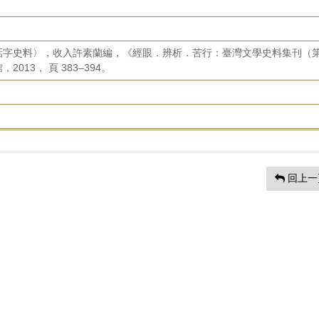
話字史料〉，收入許素蘭編，《經眼．辨析．苦行：臺灣文學史料集刊（
13， 頁 383–394。
回上一