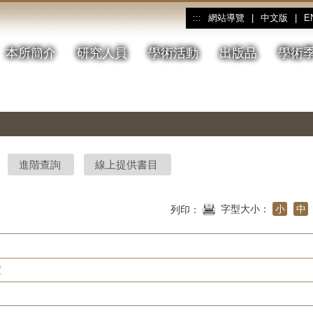
網站導覽
|
中文版
|
E
:::
本所簡介
研究人員
學術活動
出版品
學術
進階查詢
線上提供書目
字型大小：
小
中
列印：
度