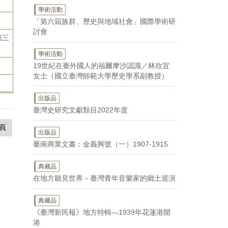
學術活動
「第六屆族群、歷史與地域社會」國際學術研
討會
第三
學術活動
19世紀在臺外國人的福爾摩沙認識／林欣宜
女士（國立臺灣師範大學歷史學系副教授）
出版品
臺灣史研究文獻類目2022年度
頁
出版品
臺南商業文書：金義興號（一）1907-1915
典藏品
在地方聽見世界－臺灣青年音樂家的鄉土巡演
典藏品
《臺灣新民報》地方特輯—1939年花蓮港開
港