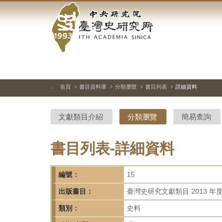
中
跳
到
央
主
要
研
內
容
究
區
塊
院-
首頁
書目資料庫
分類瀏覽
書目列表
詳細資料
:::
臺
文獻類目介紹
分類瀏覽
簡易查詢
灣
史
書目列表-詳細資料
研
編號：
15
究
出版書目：
臺灣史研究文獻類目 2013 年
所-
類別：
史料