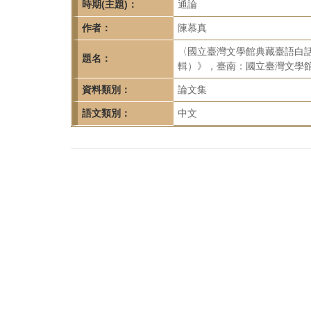
首
時期(主題)：
通論
頁
作者：
陳慕真
〈國立臺灣文學館典藏臺語白
題名：
輯）》，臺南：國立臺灣文學館，20
資料類別：
論文集
語文類別：
中文