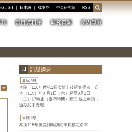
NGLISH
|
日本語
|
檔案館
|
中央研究院
|
RSS
開
啟
或
季刊
書目資料庫
研究資源
所內專區
收
合
搜
切
上
下
主
換
一
一
圖
尋
暫
張
張
連
停、
圖
圖
結
欄
播
片
片
位
放
:::
訊息摘要
最新消息
本院「116年度第1梯次博士後研究學者」自
大
本（115）年8 月1日（六）起至9月1日
（二）17時止（臺灣時間）受理 線上申請，
逾期恕不受理。
最新消息
本所115年度獎補助訪問學員核定名單