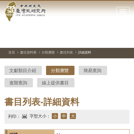
中
跳
到
點
央
主
擊
要
開
研
內
啟
容
或
究
切
上
下
主
區
換
一
一
圖
關
暫
張
張
連
塊
閉
停、
圖
圖
結
院-
播
片
片
首頁
書目資料庫
分類瀏覽
書目列表
詳細資料
網
放
站
臺
主
文獻類目介紹
分類瀏覽
簡易查詢
要
灣
選
進階查詢
線上提供書目
單
史
研
書目列表-詳細資料
究
字型大小：
小
中
大
列印：
所-