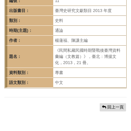
首
編號：
11
頁
出版書目：
臺灣史研究文獻類目 2013 年度
類別：
史料
時期(主題)：
通論
作者：
楊蓮福、陳謙主編
《民間私藏民國時期暨戰後臺灣資料
題名：
彙編（文教篇）》，臺北：博揚文
化，2013，21 冊。
資料類別：
專書
語文類別：
中文
回上一頁