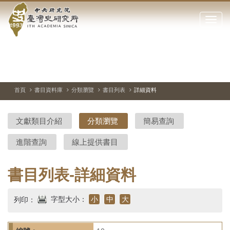
中
跳
到
點
央
主
擊
要
開
研
內
啟
容
或
究
切
上
下
主
區
換
一
一
圖
關
暫
張
張
連
塊
閉
停、
圖
圖
結
院-
播
片
片
首頁
書目資料庫
分類瀏覽
書目列表
詳細資料
網
放
站
臺
主
文獻類目介紹
分類瀏覽
簡易查詢
要
灣
選
進階查詢
線上提供書目
單
史
研
書目列表-詳細資料
究
字型大小：
小
中
大
列印：
所-