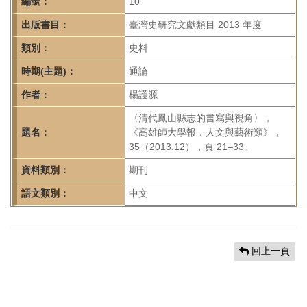
首
編號：
10
頁
出版書目：
臺灣史研究文獻類目 2013 年度
類別：
史料
時期(主題)：
通論
作者：
楊護源
〈清代鳳山縣志的書寫與視角〉，
題名：
《高雄師大學報．人文與藝術類》，
35（2013.12），頁 21–33。
資料類別：
期刊
語文類別：
中文
回上一頁