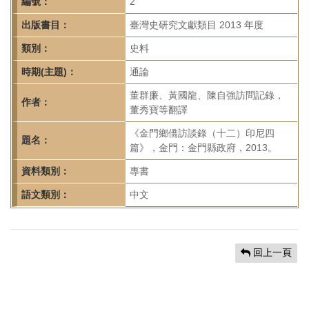
首
編號：
2
頁
出版書目：
臺灣史研究文獻類目 2013 年度
類別：
史料
時期(主題)：
通論
董群廉、黃國龍、陳自強訪問記錄，
作者：
董秀寶等翻譯
《金門鄉僑訪談錄（十二）印尼四
題名：
篇》，金門：金門縣政府，2013。
資料類別：
專書
語文類別：
中文
回上一頁