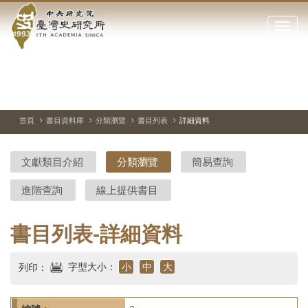
中
跳
到
點
央
主
擊
要
開
研
內
啟
容
或
究
切
上
下
主
區
換
一
一
圖
關
暫
張
張
連
塊
閉
停、
圖
圖
結
院-
播
片
片
首頁
書目資料庫
分類瀏覽
書目列表
詳細資料
網
放
站
臺
主
文獻類目介紹
分類瀏覽
簡易查詢
要
灣
選
進階查詢
線上提供書目
單
史
研
書目列表-詳細資料
究
字型大小：
小
中
大
列印：
所-