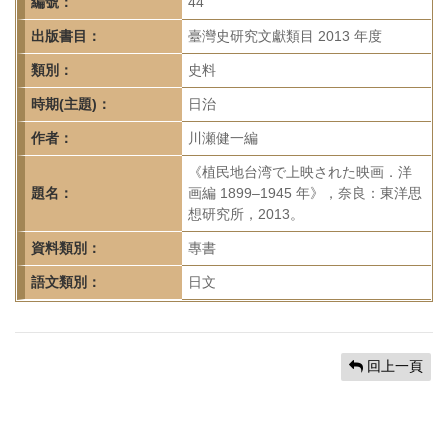
首
編號：
44
頁
出版書目：
臺灣史研究文獻類目 2013 年度
類別：
史料
時期(主題)：
日治
作者：
川瀬健一編
《植民地台湾で上映された映画．洋
題名：
画編 1899–1945 年》，奈良：東洋思
想研究所，2013。
資料類別：
專書
語文類別：
日文
回上一頁