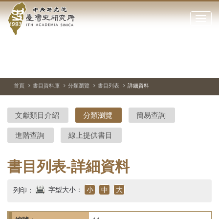
中
跳
到
點
央
主
擊
要
開
研
內
啟
容
或
究
切
上
下
主
區
換
一
一
圖
關
暫
張
張
連
塊
閉
停、
圖
圖
結
院-
播
片
片
首頁
書目資料庫
分類瀏覽
書目列表
詳細資料
網
放
站
臺
主
文獻類目介紹
分類瀏覽
簡易查詢
要
灣
選
進階查詢
線上提供書目
單
史
研
書目列表-詳細資料
究
字型大小：
小
中
大
列印：
所-