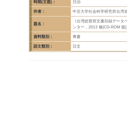
首
時期(主題)：
日治
頁
作者：
中京大学社会科学研究所台湾
《台湾総督府文書目録データベー
題名：
ンター，2013 修[CD-ROM 版
資料類別：
專書
語文類別：
日文