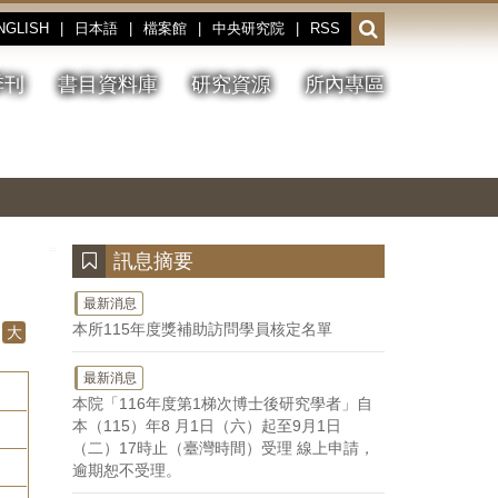
NGLISH
|
日本語
|
檔案館
|
中央研究院
|
RSS
開
啟
或
季刊
書目資料庫
研究資源
所內專區
收
合
搜
切
上
下
主
換
一
一
圖
尋
暫
張
張
連
停、
圖
圖
結
欄
播
片
片
位
放
:::
訊息摘要
最新消息
本所115年度獎補助訪問學員核定名單
大
最新消息
本院「116年度第1梯次博士後研究學者」自
本（115）年8 月1日（六）起至9月1日
（二）17時止（臺灣時間）受理 線上申請，
逾期恕不受理。