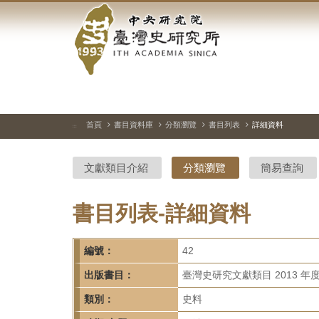
中
跳
到
央
主
要
研
內
容
究
區
塊
院-
首頁
書目資料庫
分類瀏覽
書目列表
詳細資料
:::
臺
文獻類目介紹
分類瀏覽
簡易查詢
灣
史
書目列表-詳細資料
研
編號：
42
究
出版書目：
臺灣史研究文獻類目 2013 年
所-
類別：
史料