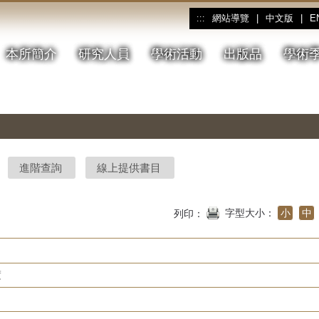
網站導覽
|
中文版
|
E
:::
本所簡介
研究人員
學術活動
出版品
學術
進階查詢
線上提供書目
字型大小：
小
中
列印：
度