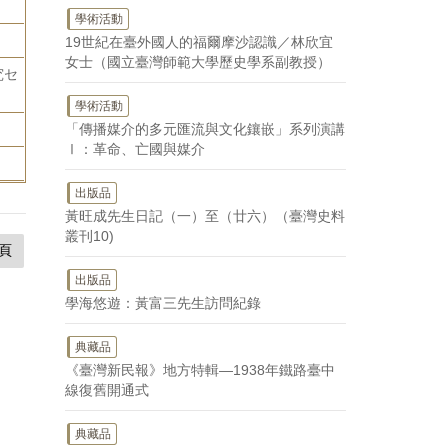
學術活動
19世紀在臺外國人的福爾摩沙認識／林欣宜
女士（國立臺灣師範大學歷史學系副教授）
究セ
學術活動
「傳播媒介的多元匯流與文化鑲嵌」系列演講
Ⅰ：革命、亡國與媒介
出版品
黃旺成先生日記（一）至（廿六）（臺灣史料
叢刊10)
頁
出版品
學海悠遊：黃富三先生訪問紀錄
典藏品
《臺灣新民報》地方特輯—1938年鐵路臺中
線復舊開通式
典藏品