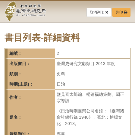
中
跳
到
取消列印
列印
央
主
要
研
內
容
書目列表-詳細資料
究
區
塊
院-
編號：
2
臺
出版書目：
臺灣史研究文獻類目 2013 年度
灣
類別：
史料
時期(主題)：
日治
史
鹽見喜太郎編、楊蓮福總策劃、闞正
研
作者：
宗導讀
究
《日治時期臺灣公司名錄：《臺灣諸
題名：
會社銀行錄 1940》，臺北：博揚文
所-
化，2013。
資料類別：
專書