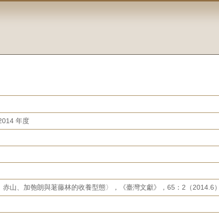
014 年度
山、加匏朗與荖藤林的收養型態〉，《臺灣文獻》，65：2（2014.6），頁