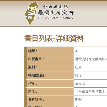
中
跳
到
央
主
要
研
內
容
究
區
塊
書目列表-詳細資料
院-
臺
編號：
37
灣
出版書目：
臺灣史研究文獻類目 2
類別：
社會
史
時期(主題)：
日治
研
作者：
童元昭
究
題名：
〈戶籍資料所見萬金、赤
所-
資料類別：
期刊