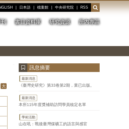
NGLISH
|
日本語
|
檔案館
|
中央研究院
|
RSS
開
啟
或
季刊
書目資料庫
研究資源
所內專區
收
合
搜
切
上
下
主
換
一
一
圖
尋
暫
張
張
連
停、
圖
圖
結
欄
播
片
片
位
放
:::
訊息摘要
最新消息
《臺灣史研究》第33卷第2期，業已出版。
大
最新消息
本所115年度獎補助訪問學員核定名單
學術活動
山在吼：戰後臺灣煤礦工的語言與感官