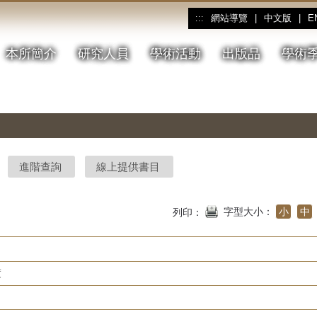
網站導覽
|
中文版
|
E
:::
本所簡介
研究人員
學術活動
出版品
學術
進階查詢
線上提供書目
字型大小：
小
中
列印：
度