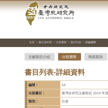
中
跳
到
央
主
要
研
內
容
究
區
塊
院-
首頁
書目資料庫
分類瀏覽
書目列表
詳細資料
:::
臺
文獻類目介紹
分類瀏覽
簡易查詢
灣
史
書目列表-詳細資料
研
編號：
54
究
出版書目：
臺灣史研究文獻類目 2014 年
所-
類別：
社會