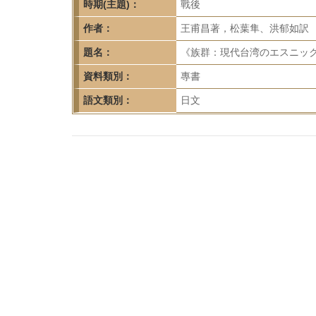
首
時期(主題)：
戰後
頁
作者：
王甫昌著，松葉隼、洪郁如訳
題名：
《族群：現代台湾のエスニック
資料類別：
專書
語文類別：
日文