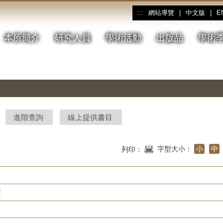
網站導覽
|
中文版
|
E
:::
本所簡介
研究人員
學術活動
出版品
學術
進階查詢
線上提供書目
字型大小：
小
中
列印：
度