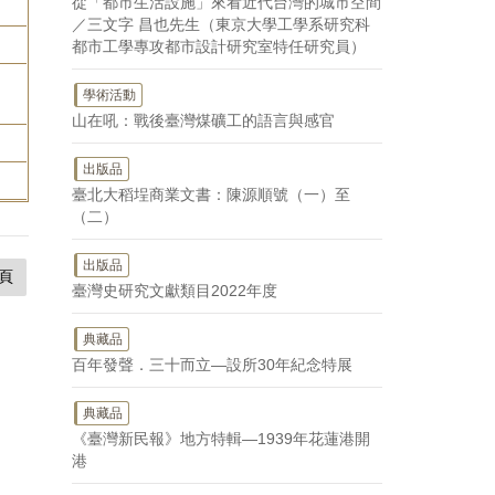
從「都市生活設施」來看近代台灣的城市空間
／三文字 昌也先生（東京大學工學系研究科
都市工學專攻都市設計研究室特任研究員）
學術活動
山在吼：戰後臺灣煤礦工的語言與感官
出版品
臺北大稻埕商業文書：陳源順號（一）至
（二）
出版品
頁
臺灣史研究文獻類目2022年度
典藏品
百年發聲．三十而立—設所30年紀念特展
典藏品
《臺灣新民報》地方特輯—1939年花蓮港開
港