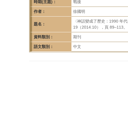
首
時期(主題)：
戰後
頁
作者：
徐國明
〈神話變成了歷史：1990 
題名：
19（2014.10），頁 89–113。
資料類別：
期刊
語文類別：
中文