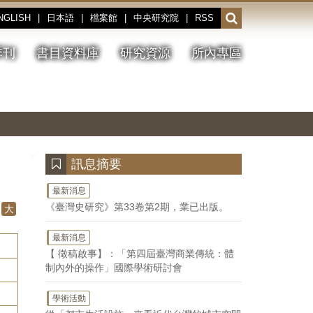
NGLISH
|
日本語
|
檔案館
|
中央研究院
|
RSS
開
啟
或
季刊
書目資料庫
研究資源
所內專區
收
合
搜
切
上
下
主
換
一
一
圖
尋
暫
張
張
連
停、
圖
圖
結
欄
播
片
片
位
放
:::
訊息摘要
最新消息
《臺灣史研究》第33卷第2期，業已出版。
大
最新消息
【 徵稿啟事】：「第四屆臺灣商業傳統：體
制內外的操作」國際學術研討會
學術活動