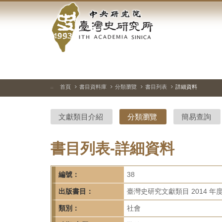
中
跳
到
央
主
要
研
內
容
究
區
塊
院-
首頁
書目資料庫
分類瀏覽
書目列表
詳細資料
:::
臺
文獻類目介紹
分類瀏覽
簡易查詢
灣
史
書目列表-詳細資料
研
編號：
38
究
出版書目：
臺灣史研究文獻類目 2014 年
所-
類別：
社會