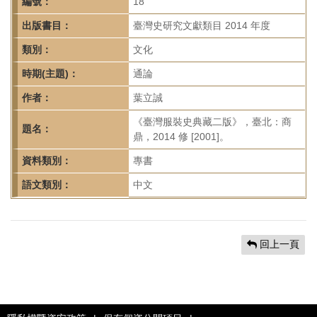
首
編號：
18
頁
出版書目：
臺灣史研究文獻類目 2014 年度
類別：
文化
時期(主題)：
通論
作者：
葉立誠
《臺灣服裝史典藏二版》，臺北：商
題名：
鼎，2014 修 [2001]。
資料類別：
專書
語文類別：
中文
回上一頁