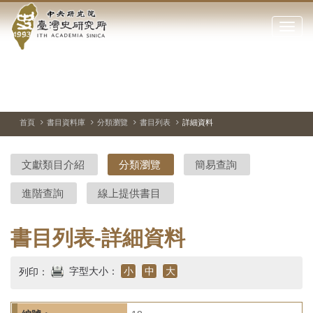
中
跳
到
點
央
主
擊
要
開
研
內
啟
容
或
究
切
上
下
主
區
換
一
一
圖
關
暫
張
張
連
塊
閉
停、
圖
圖
結
院-
播
片
片
首頁
書目資料庫
分類瀏覽
書目列表
詳細資料
網
放
站
臺
主
文獻類目介紹
分類瀏覽
簡易查詢
要
灣
選
進階查詢
線上提供書目
單
史
研
書目列表-詳細資料
究
字型大小：
小
中
大
列印：
所-