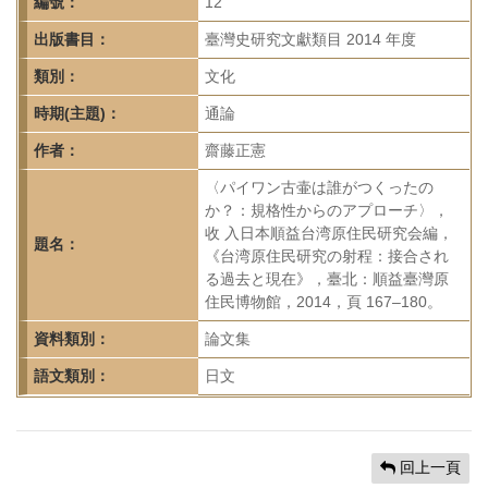
首
編號：
12
頁
出版書目：
臺灣史研究文獻類目 2014 年度
類別：
文化
時期(主題)：
通論
作者：
齋藤正憲
〈パイワン古壷は誰がつくったの
か？：規格性からのアプローチ〉，
收 入日本順益台湾原住民研究会編，
題名：
《台湾原住民研究の射程：接合され
る過去と現在》，臺北：順益臺灣原
住民博物館，2014，頁 167–180。
資料類別：
論文集
語文類別：
日文
回上一頁