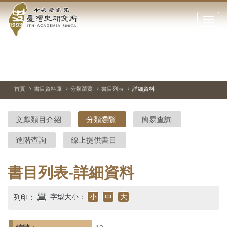
中
跳
到
點
央
主
擊
要
開
研
內
啟
容
或
究
切
上
下
主
區
換
一
一
圖
關
暫
張
張
連
塊
閉
停、
圖
圖
結
院-
播
片
片
首頁
書目資料庫
分類瀏覽
書目列表
詳細資料
網
放
站
臺
主
文獻類目介紹
分類瀏覽
簡易查詢
要
灣
選
進階查詢
線上提供書目
單
史
研
書目列表-詳細資料
究
字型大小：
小
中
大
列印：
所-