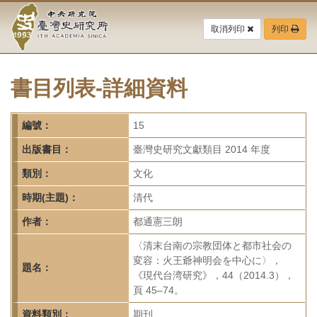
中
跳
到
取消列印
列印
央
主
要
研
內
容
書目列表-詳細資料
究
區
塊
院-
編號：
15
臺
出版書目：
臺灣史研究文獻類目 2014 年度
灣
類別：
文化
時期(主題)：
清代
史
作者：
都通憲三朗
研
〈清末台南の宗教団体と都市社会の
究
変容：火王爺神明会を中心に〉，
題名：
《現代台湾研究》，44（2014.3），
所-
頁 45–74。
資料類別：
期刊