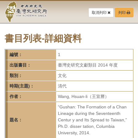
中
跳
到
取消列印
列印
央
主
要
研
內
容
書目列表-詳細資料
究
區
塊
院-
編號：
1
臺
出版書目：
臺灣史研究文獻類目 2014 年度
灣
類別：
文化
時期(主題)：
清代
史
作者：
Wang, Hsuan-li（王宣曆）
研
“Gushan: The Formation of a Chan
究
Lineage during the Seventeenth
題名：
Centur y and Its Spread to Taiwan,”
所-
Ph.D. disser tation, Columbia
University, 2014.