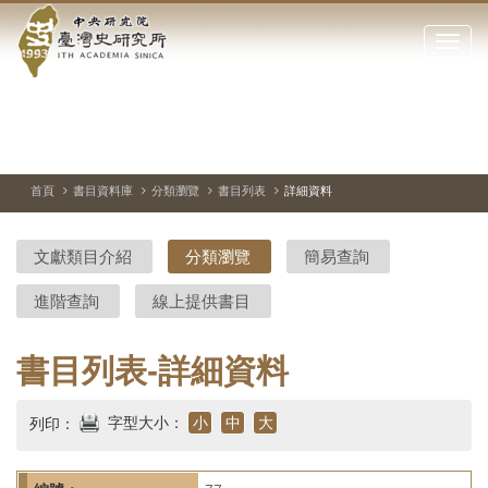
中
跳
到
點
央
主
擊
要
開
研
內
啟
容
或
究
切
上
下
主
區
換
一
一
圖
關
暫
張
張
連
塊
閉
停、
圖
圖
結
院-
播
片
片
首頁
書目資料庫
分類瀏覽
書目列表
詳細資料
網
放
站
臺
主
文獻類目介紹
分類瀏覽
簡易查詢
要
灣
選
進階查詢
線上提供書目
單
史
研
書目列表-詳細資料
究
字型大小：
小
中
大
列印：
所-