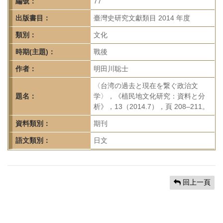
首
編號：
77
頁
出版書目：
臺灣史研究文獻類目 2014 年度
類別：
文化
時期(主題)：
戰後
作者：
明田川聡士
〈台湾の過去と現在を繋ぐ政治文
題名：
学〉，《植民地文化研究：資料と分
析》，13（2014.7），頁 208–211。
資料類別：
期刊
語文類別：
日文
回上一頁