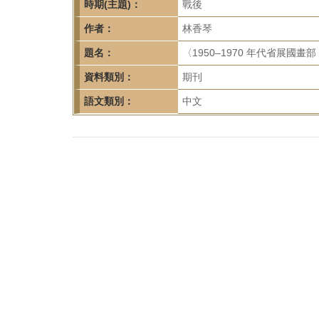
首
時期(主題)：
戰後
頁
作者：
林香琴
題名：
〈1950–1970 年代省展國畫
資料類別：
期刊
語文類別：
中文