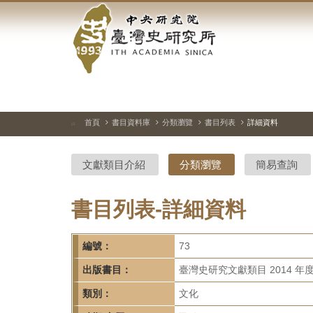
中
跳
到
央
主
要
研
內
容
究
區
塊
院-
首頁
書目資料庫
分類瀏覽
書目列表
詳細資料
:::
臺
文獻類目介紹
分類瀏覽
簡易查詢
灣
史
書目列表-詳細資料
研
編號：
73
究
出版書目：
臺灣史研究文獻類目 2014 年
所-
類別：
文化