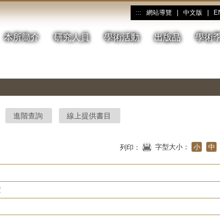
網站導覽
|
中文版
|
E
:::
本所簡介
研究人員
學術活動
出版品
學術
進階查詢
線上提供書目
字型大小：
小
中
列印：
度