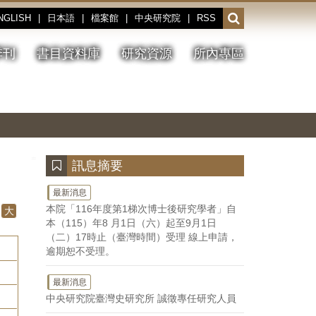
NGLISH
|
日本語
|
檔案館
|
中央研究院
|
RSS
開
啟
或
季刊
書目資料庫
研究資源
所內專區
收
合
搜
切
上
下
主
換
一
一
圖
尋
暫
張
張
連
停、
圖
圖
結
欄
播
片
片
位
放
:::
訊息摘要
最新消息
本院「116年度第1梯次博士後研究學者」自
大
本（115）年8 月1日（六）起至9月1日
（二）17時止（臺灣時間）受理 線上申請，
逾期恕不受理。
最新消息
中央研究院臺灣史研究所 誠徵專任研究人員