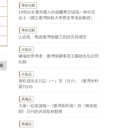
學術活動
19世紀在臺外國人的福爾摩沙認識／林欣宜
女士（國立臺灣師範大學歷史學系副教授）
學術活動
山在吼：戰後臺灣煤礦工的語言與感官
出版品
礦場的管理者：臺灣煤礦耆宿王國雄先生訪問
紀錄
頁
出版品
黃旺成先生日記（一）至（廿六）（臺灣史料
叢刊10)
典藏品
大家一起來讀報─《臺灣新民報》與《興南新
聞》日刊的內容取材觀察
典藏品