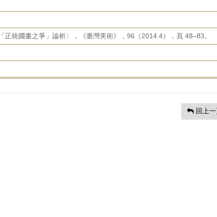
部「正統國畫之爭」論析〉，《臺灣美術》，96（2014.4），頁 48–83。
回上一