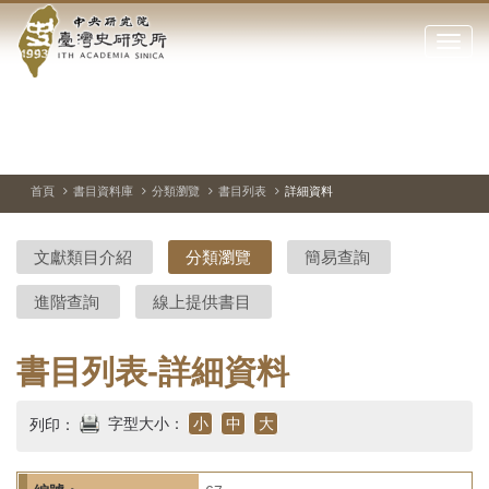
中
跳
到
點
央
主
擊
要
開
研
內
啟
容
或
究
切
上
下
主
區
換
一
一
圖
關
暫
張
張
連
塊
閉
停、
圖
圖
結
院-
播
片
片
首頁
書目資料庫
分類瀏覽
書目列表
詳細資料
網
放
站
臺
主
文獻類目介紹
分類瀏覽
簡易查詢
要
灣
選
進階查詢
線上提供書目
單
史
研
書目列表-詳細資料
究
字型大小：
小
中
大
列印：
所-