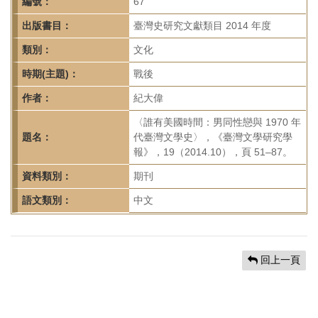
首
編號：
67
頁
出版書目：
臺灣史研究文獻類目 2014 年度
類別：
文化
時期(主題)：
戰後
作者：
紀大偉
〈誰有美國時間：男同性戀與 1970 年
題名：
代臺灣文學史〉，《臺灣文學研究學
報》，19（2014.10），頁 51–87。
資料類別：
期刊
語文類別：
中文
回上一頁