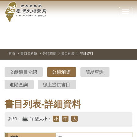
中
跳
到
點
央
主
擊
要
開
研
內
啟
容
或
究
切
上
下
主
區
換
一
一
圖
關
暫
張
張
連
塊
閉
停、
圖
圖
結
院-
播
片
片
首頁
書目資料庫
分類瀏覽
書目列表
詳細資料
網
放
站
臺
主
文獻類目介紹
分類瀏覽
簡易查詢
要
灣
選
進階查詢
線上提供書目
單
史
研
書目列表-詳細資料
究
字型大小：
小
中
大
列印：
所-