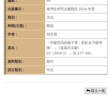
首
編號：
66
頁
出版書目：
臺灣史研究文獻類目 2014 年度
類別：
文化
時期(主題)：
戰後
作者：
胡文雄
〈竹籬笆內的娘子軍：彩虹女子籃球
題名：
隊〉，《嘉義市文獻》，
22（2014.1）， 頁 177–181。
資料類別：
期刊
語文類別：
中文
回上一頁