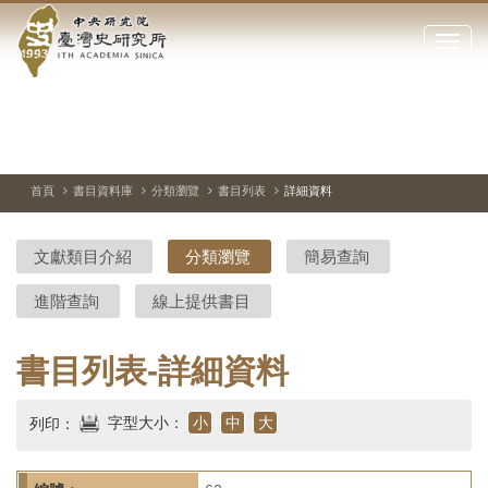
中
跳
到
點
央
主
擊
要
開
研
內
啟
容
或
究
切
上
下
主
區
換
一
一
圖
關
暫
張
張
連
塊
閉
停、
圖
圖
結
院-
播
片
片
首頁
書目資料庫
分類瀏覽
書目列表
詳細資料
網
放
站
臺
主
文獻類目介紹
分類瀏覽
簡易查詢
要
灣
選
進階查詢
線上提供書目
單
史
研
書目列表-詳細資料
究
字型大小：
小
中
大
列印：
所-