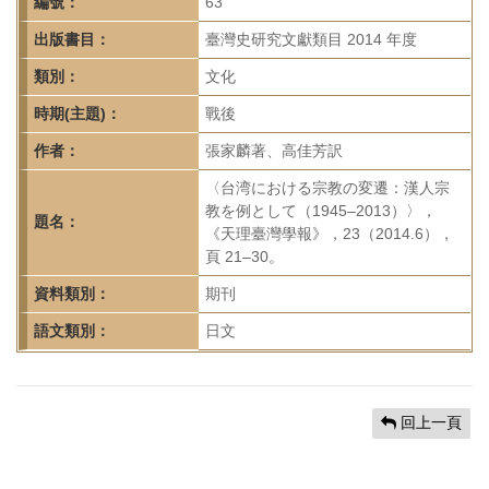
首
編號：
63
頁
出版書目：
臺灣史研究文獻類目 2014 年度
類別：
文化
時期(主題)：
戰後
作者：
張家麟著、高佳芳訳
〈台湾における宗教の変遷：漢人宗
教を例として（1945–2013）〉，
題名：
《天理臺灣學報》，23（2014.6），
頁 21–30。
資料類別：
期刊
語文類別：
日文
回上一頁