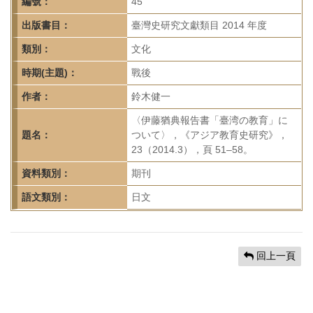
首
編號：
45
頁
出版書目：
臺灣史研究文獻類目 2014 年度
類別：
文化
時期(主題)：
戰後
作者：
鈴木健一
〈伊藤猶典報告書「臺湾の教育」に
題名：
ついて〉，《アジア教育史研究》，
23（2014.3），頁 51–58。
資料類別：
期刊
語文類別：
日文
回上一頁