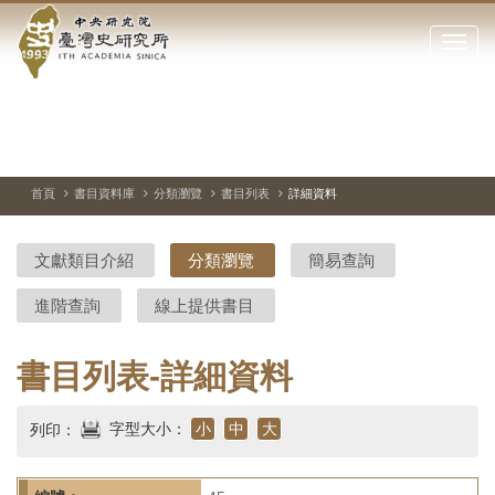
中
跳
到
點
央
主
擊
要
開
研
內
啟
容
或
究
切
上
下
主
區
換
一
一
圖
關
暫
張
張
連
塊
閉
停、
圖
圖
結
院-
播
片
片
首頁
書目資料庫
分類瀏覽
書目列表
詳細資料
網
放
站
臺
主
文獻類目介紹
分類瀏覽
簡易查詢
要
灣
選
進階查詢
線上提供書目
單
史
研
書目列表-詳細資料
究
字型大小：
小
中
大
列印：
所-