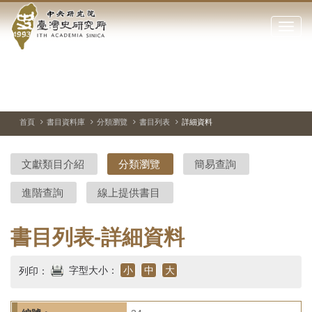
中
跳
到
點
央
主
擊
要
開
研
內
啟
容
或
究
切
上
下
主
區
換
一
一
圖
關
暫
張
張
連
塊
閉
停、
圖
圖
結
院-
播
片
片
首頁
書目資料庫
分類瀏覽
書目列表
詳細資料
網
放
站
臺
主
文獻類目介紹
分類瀏覽
簡易查詢
要
灣
選
進階查詢
線上提供書目
單
史
研
書目列表-詳細資料
究
字型大小：
小
中
大
列印：
所-