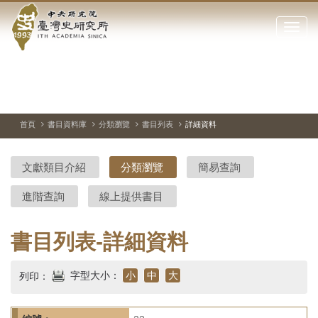
中
跳
到
點
央
主
擊
要
開
研
內
啟
容
或
究
切
上
下
主
區
換
一
一
圖
關
暫
張
張
連
塊
閉
停、
圖
圖
結
院-
播
片
片
首頁
書目資料庫
分類瀏覽
書目列表
詳細資料
網
放
站
臺
主
文獻類目介紹
分類瀏覽
簡易查詢
要
灣
選
進階查詢
線上提供書目
單
史
研
書目列表-詳細資料
究
字型大小：
小
中
大
列印：
所-