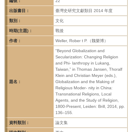
首
編號：
22
頁
出版書目：
臺灣史研究文獻類目 2014 年度
類別：
文化
時期(主題)：
戰後
作者：
Weller, Rober t P.（魏樂博）
“Beyond Globalization and
Secularization: Changing Religion
and Phi- lanthropy in Lukang,
Taiwan,” in Thomas Jansen, Thoralf
Klein and Christian Meyer (eds.),
題名：
Globalization and the Making of
Religious Moder- nity in China:
Transnational Religions, Local
Agents, and the Study of Religion,
1800-Present, Leiden: Brill, 2014, pp.
136–155.
資料類別：
論文集