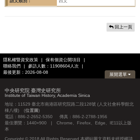
語文類別：
西文
回上一頁
隱私權暨資安政策
|
保有個資公開項目
|
聯絡我們
|
參訪人數：11908604人次
|
最後更新：2026-08-08
展開選單
中央研究院 臺灣史研究所
Institute of Taiwan History, Academia Sinica
地址：11529 臺北市南港區研究院路二段128號 (人文社會科學館北
棟八樓) (
位置圖
)
電話：886-2-2652-5350 傳真：886-2-2788-1956
最佳瀏覽：1440×900 | Chrome、Firefox、Edge、IE11以上版
本
Copyright © 2018 All Rights Reserved 本網站圖文資料未經授權請