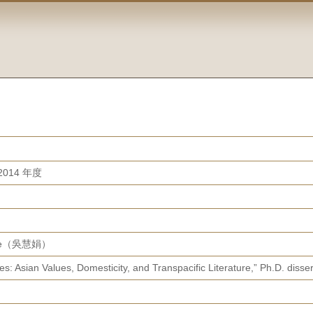
014 年度
race（吳慧娟）
: Asian Values, Domesticity, and Transpacific Literature,” Ph.D. disser