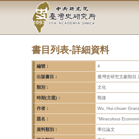
中
跳
到
央
主
要
研
內
容
究
區
塊
書目列表-詳細資料
院-
臺
編號：
4
灣
出版書目：
臺灣史研究文獻類目 2
類別：
文化
史
時期(主題)：
戰後
研
作者：
Wu, Hui-chuan G
究
題名：
“Miraculous Economies
所-
資料類別：
學位論文