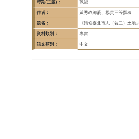
首
時期(主題)：
戰後
頁
作者：
黃秀政總纂、楊貴三等撰稿
題名：
《續修臺北市志（卷二）土地志
資料類別：
專書
語文類別：
中文