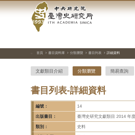
中
跳
到
央
主
要
研
內
容
究
區
塊
院-
首頁
書目資料庫
分類瀏覽
書目列表
詳細資料
:::
臺
文獻類目介紹
分類瀏覽
簡易查詢
灣
史
書目列表-詳細資料
研
編號：
14
究
出版書目：
臺灣史研究文獻類目 2014 年
所-
類別：
史料