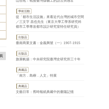
山在吼：戰後臺灣煤礦工的語言與感官
學術活動
從「都市生活設施」來看近代台灣的城市空間
／三文字 昌也先生（東京大學工學系研究科
都市工學專攻都市設計研究室特任研究員）
出版品
臺南商業文書：金義興號（一）1907-1915
出版品
頁
旗展帆揚：中央研究院臺灣史研究所三十年
典藏品
「南方．島嶼．人文」特展
典藏品
文藝日常：舊時報紙典藏中的臺陽記憶