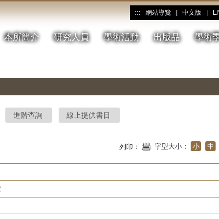
網站導覽
|
中文版
|
E
:::
本所簡介
研究人員
學術活動
出版品
學術
進階查詢
線上提供書目
字型大小：
小
中
列印：
度