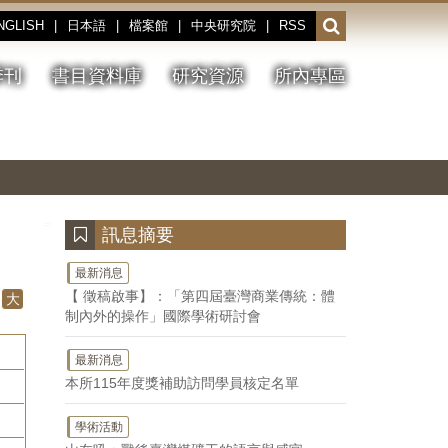
NGLISH
|
日本語
|
檔案館
|
中央研究院
|
RSS
開
啟
或
季刊
書目資料庫
研究資源
所內專區
收
合
搜
切
上
下
主
換
一
一
圖
尋
暫
張
張
連
停、
圖
圖
結
欄
播
片
片
位
放
:::
訊息摘要
最新消息
【 徵稿啟事】：「第四屆臺灣商業傳統：體
大
制內外的操作」國際學術研討會
最新消息
本所115年度獎補助訪問學員核定名單
學術活動