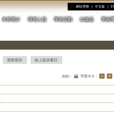
網站導覽
|
中文版
|
E
:::
本所簡介
研究人員
學術活動
出版品
學術
進階查詢
線上提供書目
字型大小：
小
中
列印：
度