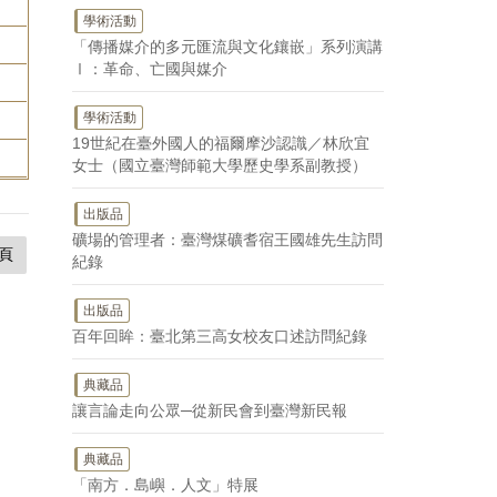
學術活動
「傳播媒介的多元匯流與文化鑲嵌」系列演講
Ⅰ：革命、亡國與媒介
學術活動
19世紀在臺外國人的福爾摩沙認識／林欣宜
女士（國立臺灣師範大學歷史學系副教授）
出版品
礦場的管理者：臺灣煤礦耆宿王國雄先生訪問
頁
紀錄
出版品
百年回眸：臺北第三高女校友口述訪問紀錄
典藏品
讓言論走向公眾─從新民會到臺灣新民報
典藏品
「南方．島嶼．人文」特展