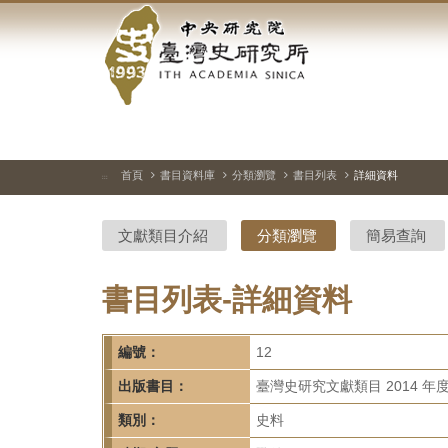
中
跳
到
央
主
要
研
內
容
究
區
塊
院-
首頁
書目資料庫
分類瀏覽
書目列表
詳細資料
:::
臺
文獻類目介紹
分類瀏覽
簡易查詢
灣
史
書目列表-詳細資料
研
編號：
12
究
出版書目：
臺灣史研究文獻類目 2014 年
所-
類別：
史料