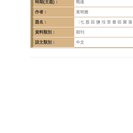
首
時期(主題)：
戰後
頁
作者：
黃明雅
題名：
〈七 股 區 鹽 埕 里 臺 區 聚 
資料類別：
期刊
語文類別：
中文