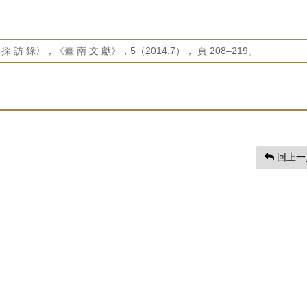
落 採 訪 錄〉，《臺 南 文 獻》，5（2014.7）， 頁 208–219。
回上一