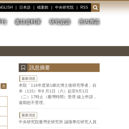
NGLISH
|
日本語
|
檔案館
|
中央研究院
|
RSS
開
啟
或
季刊
書目資料庫
研究資源
所內專區
收
合
搜
切
上
下
主
換
一
一
圖
尋
暫
張
張
連
停、
圖
圖
結
欄
播
片
片
位
放
:::
訊息摘要
最新消息
本院「116年度第1梯次博士後研究學者」自
大
本（115）年8 月1日（六）起至9月1日
（二）17時止（臺灣時間）受理 線上申請，
逾期恕不受理。
最新消息
中央研究院臺灣史研究所 誠徵專任研究人員